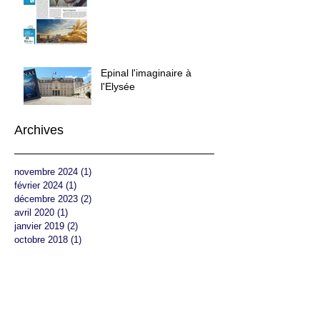
Epinal l'imaginaire à
l'Elysée
Archives
novembre 2024
(1)
1 post
février 2024
(1)
1 post
décembre 2023
(2)
2 posts
avril 2020
(1)
1 post
janvier 2019
(2)
2 posts
octobre 2018
(1)
1 post
juillet 2018
(2)
2 posts
mai 2018
(1)
1 post
février 2018
(1)
1 post
novembre 2017
(2)
2 posts
octobre 2017
(1)
1 post